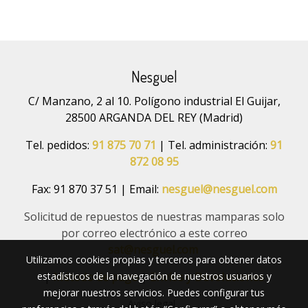
Nesguel
C/ Manzano, 2 al 10. Polígono industrial El Guijar,
28500 ARGANDA DEL REY (Madrid)
Tel. pedidos:
91 875 70 71
| Tel. administración:
91
872 08 95
Fax: 91 870 37 51 | Email:
nesguel@nesguel.com
Solicitud de repuestos de nuestras mamparas solo
por correo electrónico a este correo
sat@nesguel.com
Utilizamos cookies propias y terceros para obtener datos
estadísticos de la navegación de nuestros usuarios y
|
Método de pago
|
Envíos y Devoluciones
mejorar nuestros servicios. Puedes configurar tus
Aviso legal