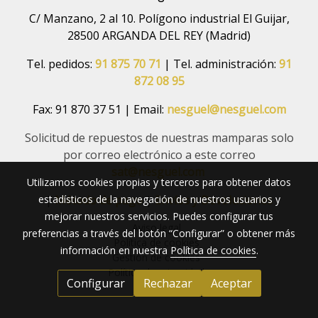
C/ Manzano, 2 al 10. Polígono industrial El Guijar,
28500 ARGANDA DEL REY (Madrid)
Tel. pedidos:
91 875 70 71
| Tel. administración:
91
872 08 95
Fax: 91 870 37 51 | Email:
nesguel@nesguel.com
Solicitud de repuestos de nuestras mamparas solo
por correo electrónico a este correo
sat@nesguel.com
Utilizamos cookies propias y terceros para obtener datos
estadísticos de la navegación de nuestros usuarios y
|
Método de pago
|
Envíos y Devoluciones
mejorar nuestros servicios. Puedes configurar tus
Aviso legal
preferencias a través del botón “Configurar” o obtener más
Política de cookies
información en nuestra
Política de cookies
.
Gestión de cookies
Política de privacidad
Configurar
Rechazar
Aceptar