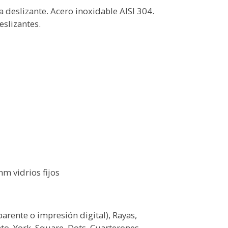
deslizante. Acero inoxidable AISI 304.
deslizantes.
m vidrios fijos
rente o impresión digital), Rayas,
nto, York, Square, Dots, Cuarterones,