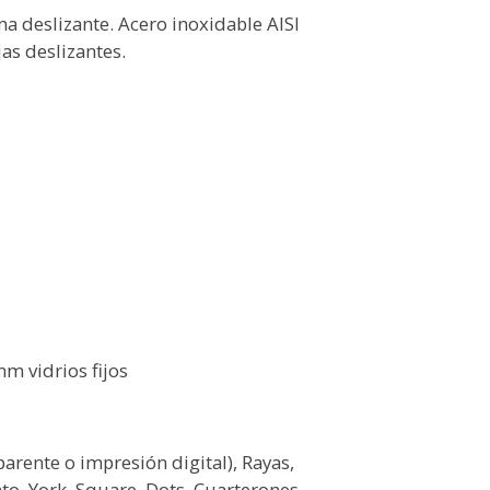
 deslizante. Acero inoxidable AISI
jas deslizantes.
m vidrios fijos
rente o impresión digital), Rayas,
nto, York, Square, Dots, Cuarterones,