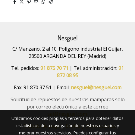
Nesguel
C/ Manzano, 2 al 10. Polígono industrial El Guijar,
28500 ARGANDA DEL REY (Madrid)
Tel. pedidos:
91 875 70 71
| Tel. administración:
91
872 08 95
Fax: 91 870 37 51 | Email:
nesguel@nesguel.com
Solicitud de repuestos de nuestras mamparas solo
por correo electrónico a este correo
sat@nesguel.com
Utilizamos cookies propias y terceros para obtener datos
estadísticos de la navegación de nuestros usuarios y
|
Método de pago
|
Envíos y Devoluciones
mejorar nuestros servicios. Puedes configurar tus