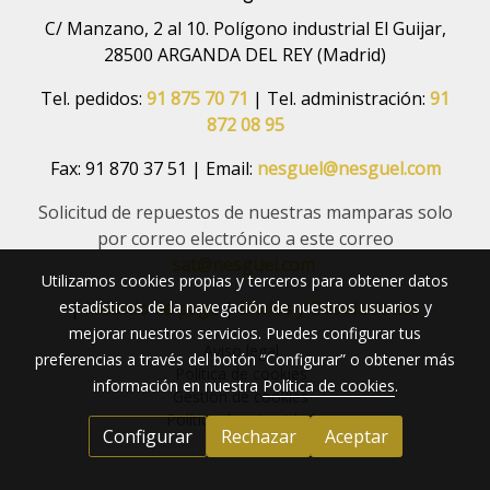
C/ Manzano, 2 al 10. Polígono industrial El Guijar,
28500 ARGANDA DEL REY (Madrid)
Tel. pedidos:
91 875 70 71
| Tel. administración:
91
872 08 95
Fax: 91 870 37 51 | Email:
nesguel@nesguel.com
Solicitud de repuestos de nuestras mamparas solo
por correo electrónico a este correo
sat@nesguel.com
Utilizamos cookies propias y terceros para obtener datos
estadísticos de la navegación de nuestros usuarios y
|
Método de pago
|
Envíos y Devoluciones
mejorar nuestros servicios. Puedes configurar tus
Aviso legal
preferencias a través del botón “Configurar” o obtener más
Política de cookies
información en nuestra
Política de cookies
.
Gestión de cookies
Política de privacidad
Configurar
Rechazar
Aceptar