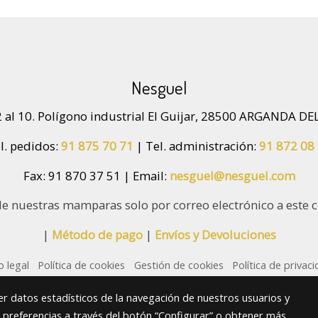
Nesguel
 al 10. Polígono industrial El Guijar, 28500 ARGANDA DE
l. pedidos:
91 875 70 71
| Tel. administración:
91 872 08
Fax: 91 870 37 51 | Email:
nesguel@nesguel.com
de nuestras mamparas solo por correo electrónico a este 
|
Método de pago
|
Envíos y Devoluciones
o legal
Política de cookies
Gestión de cookies
Política de privac
r datos estadísticos de la navegación de nuestros usuarios y
s preferencias a través del botón “Configurar” o obtener más