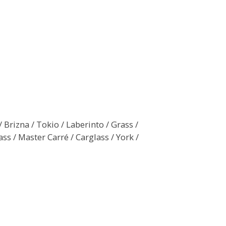
/ Brizna / Tokio / Laberinto / Grass /
ss / Master Carré / Carglass / York /