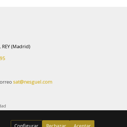
L REY (Madrid)
 95
correo
sat@nesguel.com
idad
Configurar
Rechazar
Aceptar