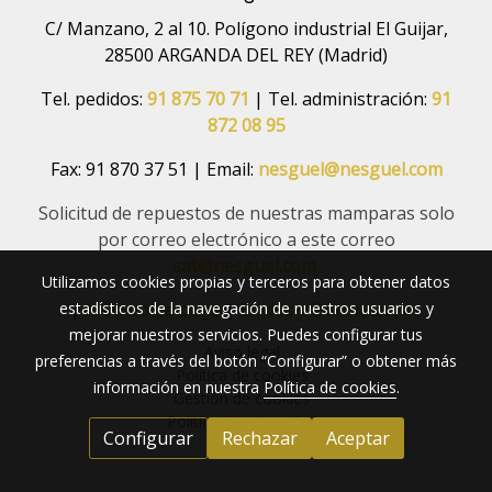
C/ Manzano, 2 al 10. Polígono industrial El Guijar,
28500 ARGANDA DEL REY (Madrid)
Tel. pedidos:
91 875 70 71
| Tel. administración:
91
872 08 95
Fax: 91 870 37 51 | Email:
nesguel@nesguel.com
Solicitud de repuestos de nuestras mamparas solo
por correo electrónico a este correo
sat@nesguel.com
Utilizamos cookies propias y terceros para obtener datos
estadísticos de la navegación de nuestros usuarios y
|
Método de pago
|
Envíos y Devoluciones
mejorar nuestros servicios. Puedes configurar tus
Aviso legal
preferencias a través del botón “Configurar” o obtener más
Política de cookies
información en nuestra
Política de cookies
.
Gestión de cookies
Política de privacidad
Configurar
Rechazar
Aceptar