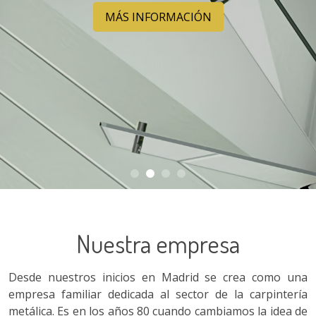
MÁS INFORMACIÓN
MÁS INFORMACIÓN
MÁS INFORMACIÓN
MÁS INFORMACIÓN
Más información
Más información
Nuestra empresa
Desde nuestros inicios en Madrid se crea como una
empresa familiar dedicada al sector de la carpintería
metálica. Es en los años 80 cuando cambiamos la idea de