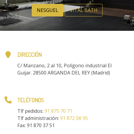
NESGUEL
VITAL BATH
DIRECCIÓN
C/ Manzano, 2 al 10,
Polígono industrial El
Guijar.
28500 ARGANDA DEL REY (Madrid)
TELÉFONOS
Tlf pedidos:
91 875 70 71
Tlf administración:
91 872 08 95
Fax: 91 870 37 51